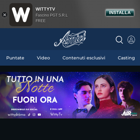
WITTYTV
INSTALLA
Fascino PGT S.R.L
FREE
Puntate
Video
Contenuti esclusivi
Casting