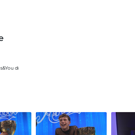
e
is&You di