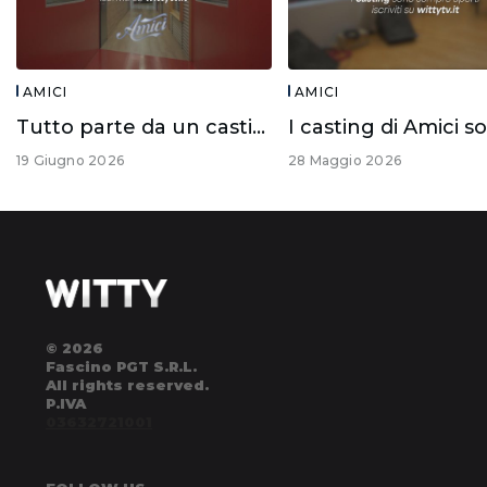
AMICI
AMICI
Tutto parte da un casting!
19 Giugno 2026
28 Maggio 2026
© 2026
Fascino PGT S.R.L.
All rights reserved.
P.IVA
03632721001