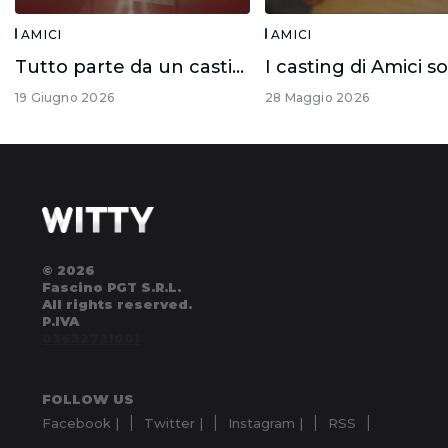
AMICI
AMICI
Tutto parte da un casting!
19 Giugno 2026
28 Maggio 2026
© 2026
Fascino PGT S.R.L.
All rights reserved.
P.IVA
03632721001
FOLLOW US
Facebook |
Twitter |
Instagram |
RSS