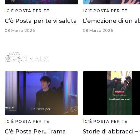
C'È POSTA PER TE
C'È POSTA PER TE
C’è Posta per te vi saluta
08 Marzo 2026
08 Marzo 2026
C'È POSTA PER TE
C'È POSTA PER TE
C’è Posta Per… Irama