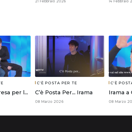
21 Febbraio 2026
14 Febbraio 
TE
C'È POSTA PER TE
C'È POST
Irama: la sorpresa per la moglie di Gaetano
C’è Posta Per… Irama
Irama a 
08 Marzo 2026
08 Marzo 2