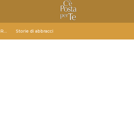
ER…
Storie di abbracci