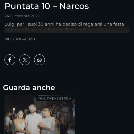
Puntata 10 – Narcos
24 Dicembre 2020
Luigi per i suoi 30 anni ha deciso di regalarsi una festa
ispirata alla serie tv Narcos. Tutto nella sua festa
rimanderà - con leggerezza - ai luoghi e alle atmosfere
MOSTRA ALTRO
dell'iconica serie: dall'allestimento della location agli
oufit degli invitati fino ai gadget che verranno distribuiti
nel corso dell'evento. Vittima della goliardia di Luigi e
dei suoi amici, anche una malcapitata Giulia...
Guarda anche
PUNTATA INTERA