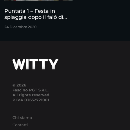
Puntata 1 – Festa in
spiaggia dopo il falò di
confronto
24 Dicembre 2020
© 2026
Fascino PGT S.R.L.
All rights reserved.
P.IVA
03632721001
Chi siamo
Contatti