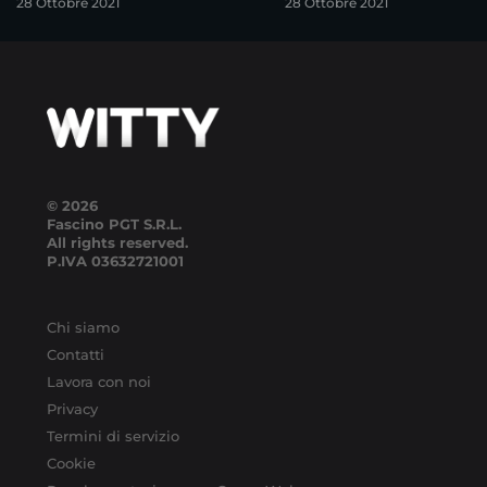
28 Ottobre 2021
28 Ottobre 2021
© 2026
Fascino PGT S.R.L.
All rights reserved.
P.IVA
03632721001
Chi siamo
Contatti
Lavora con noi
Privacy
Termini di servizio
Cookie