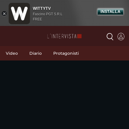
WITTYTV
INSTALLA
Fascino PGT S.R.L
FREE
Video
Diario
Protagonisti