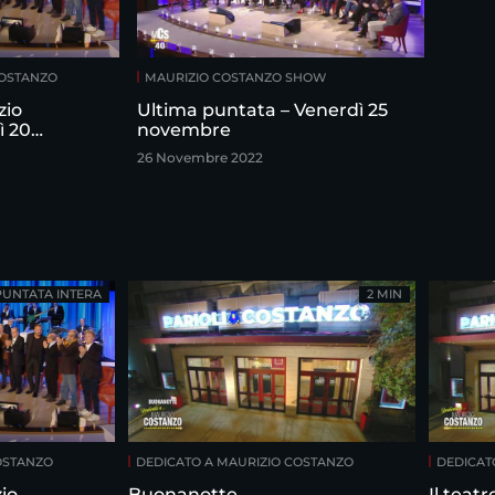
COSTANZO
MAURIZIO COSTANZO SHOW
zio
Ultima puntata – Venerdì 25
ì 20
novembre
26 Novembre 2022
PUNTATA INTERA
2 MIN
OSTANZO
DEDICATO A MAURIZIO COSTANZO
DEDICAT
io
Buonanotte
Il teat