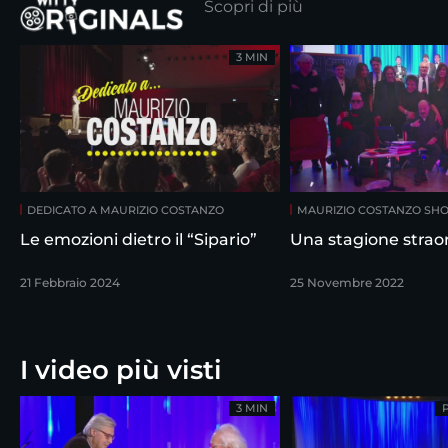
Scopri di più
3 MIN
DEDICATO A MAURIZIO COSTANZO
MAURIZIO COSTANZO SH
Le emozioni dietro il “Sipario”
Una stagione straor
21 Febbraio 2024
25 Novembre 2022
I video più visti
3 MIN