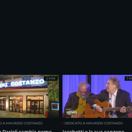
2 MIN
1 M
O A MAURIZIO COSTANZO
DEDICATO A MAURIZIO COSTANZO
ro Parioli cambia nome
Iacchetti e la sua canzone