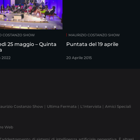
O COSTANZO SHOW
MAURIZIO COSTANZO SHOW
edì 25 maggio – Quinta
Puntata del 19 aprile
a
o 2022
20 Aprile 2015
aurizio Costanzo Show
Ultima Fermata
L'Intervista
Amici Speciali
ere Web
’addestramento di sistemi di intelligenza artificiale generativa. È altresì