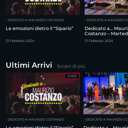
DEDICATO A MAURIZIO COSTANZO
DEDICATO A MAURIZIO 
Le emozioni dietro il “Sipario”
Dedicato a… Mauri
Costanzo – Marted
febbraio
21 Febbraio 2024
21 Febbraio 2024
Ultimi Arrivi
Scopri di più
3 MIN
DEDICATO A MAURIZIO COSTANZO
DEDICATO A MAURIZIO C
Le emozioni dietro il “Sipario”
Dedicato a… Mauriz