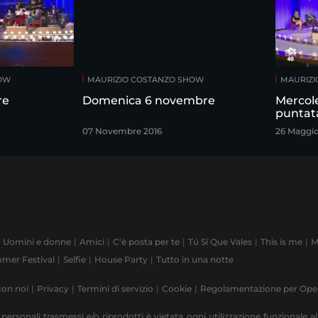
HOW
MAURIZIO COSTANZO SHOW
MAURIZI
re
Domenica 6 novembre
Mercol
puntat
07 Novembre 2016
26 Maggi
Uomini e donne
Amici
C'è posta per te
Tú Sí Que Vales
This is me
M
mer Festival
Selfie
House Party
Tutto in una notte
con noi
Privacy
Termini di servizio
Cookie
Regolamentazione per Op
 personali trasmessi e/o riprodotti è vietata ogni utilizzazione funzionale all