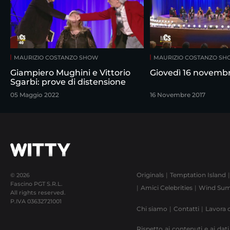
MAURIZIO COSTANZO SHOW
MAURIZIO COSTANZO S
Giampiero Mughini e Vittorio
Giovedì 16 novemb
Sgarbi: prove di distensione
05 Maggio 2022
16 Novembre 2017
Originals
Temptation Island
© 2026
Fascino PGT S.R.L.
Amici Celebrities
Wind Sum
All rights reserved.
P.IVA
03632721001
Chi siamo
Contatti
Lavora 
Rispetto ai contenuti e ai dati