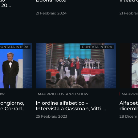
 20
21 Febbraio 2024
21 Febbra
PUNTATA INTERA
PUNTATA INTERA
HOW
MAURIZIO COSTANZO SHOW
MAURIZI
 Bongiorno,
In ordine alfabetico –
Alfabet
 e Corrado
Intervista a Gassman, Vitti,
dicemb
izio
Sordi
25 Febbraio 2023
28 Dicem