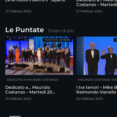
Costanzo – Martedì
febbraio
21 Febbraio 2024
21 Febbraio 2024
Le Puntate
Scopri di più
PUNTATA INTERA
DEDICATO A MAURIZIO COSTANZO
MAURIZIO COSTANZO S
Dedicato a… Maurizio
I tre tenori – Mike
Costanzo – Martedì 20
Raimondo Vianello
febbraio
intervistati da Maur
21 Febbraio 2024
25 Febbraio 2023
Costanzo