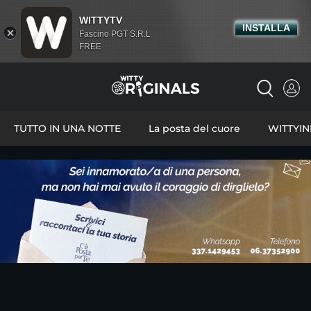
WITTYTV
INSTALLA
Fascino PGT S.R.L
FREE
TUTTO IN UNA NOTTE
La posta del cuore
WITTYI