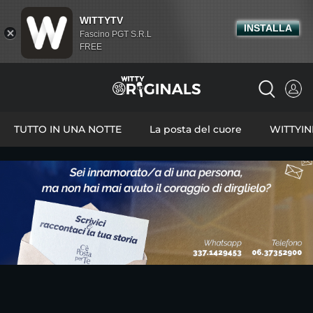
WITTYTV
INSTALLA
Fascino PGT S.R.L
FREE
TUTTO IN UNA NOTTE
La posta del cuore
WITTYI