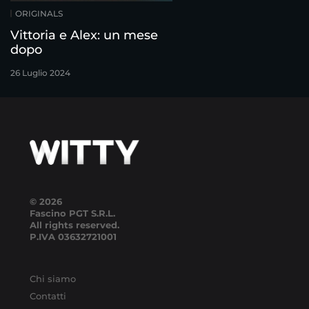
ORIGINALS
Vittoria e Alex: un mese
dopo
26 Luglio 2024
© 2026
Fascino PGT S.R.L.
All rights reserved.
P.IVA
03632721001
Chi siamo
Contatti