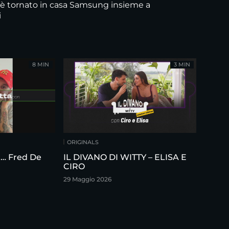
è tornato in casa Samsung insieme a
i
8 MIN
3 MIN
ORIGINALS
on… Fred De
IL DIVANO DI WITTY – ELISA E
CIRO
29 Maggio 2026