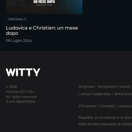
ORIGINALS
Ludovica e Christian: un mese
dopo
06 Luglio 2024
Originals
Temptation Island
© 2026
Fascino PGT S.R.L.
Amici Celebrities
Wind Sum
All rights reserved.
P.IVA
03632721001
Chi siamo
Contatti
Lavora 
Rispetto ai contenuti e ai dati
fatto divieto espresso di utili