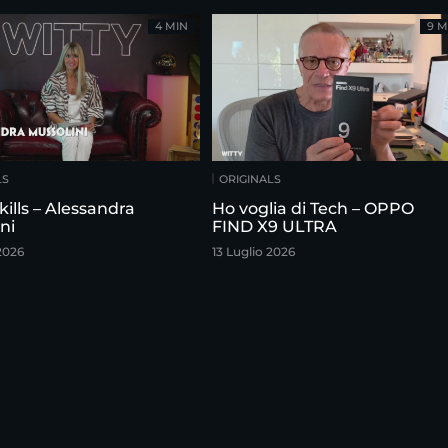
4 MIN
9 M
LS
ORIGINALS
kills – Alessandra
Ho voglia di Tech – OPPO
ni
FIND X9 ULTRA
2026
13 Luglio 2026