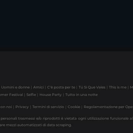
Uomini e donne
Amici
C'è posta per te
Tú Sí Que Vales
This is me
M
mer Festival
Selfie
House Party
Tutto in una notte
con noi
Privacy
Termini di servizio
Cookie
Regolamentazione per Op
 personali trasmessi e/o riprodotti è vietata ogni utilizzazione funzionale all
zzare mezzi automatizzati di data scraping.