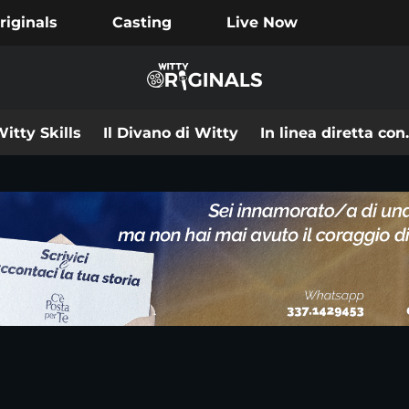
riginals
Casting
Live Now
itty Skills
Il Divano di Witty
In linea diretta co