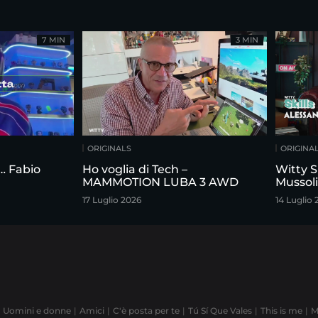
7 MIN
3 MIN
ORIGINALS
ORIGINA
n… Fabio
Ho voglia di Tech –
Witty S
MAMMOTION LUBA 3 AWD
Mussoli
17 Luglio 2026
14 Luglio 
Uomini e donne
Amici
C'è posta per te
Tú Sí Que Vales
This is me
M