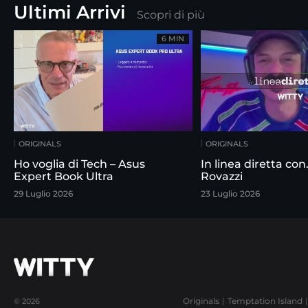
Ultimi Arrivi
Scopri di più
6 MIN
ORIGINALS
ORIGINALS
Ho voglia di Tech – Asus
In linea diretta co
Expert Book Ultra
Rovazzi
29 Luglio 2026
23 Luglio 2026
Originals
Temptation Island
© 2026