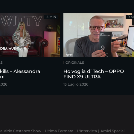
4 MIN
9 M
LS
ORIGINALS
kills – Alessandra
Ho voglia di Tech – OPPO
ni
FIND X9 ULTRA
2026
13 Luglio 2026
aurizio Costanzo Show
Ultima Fermata
L'Intervista
Amici Speciali