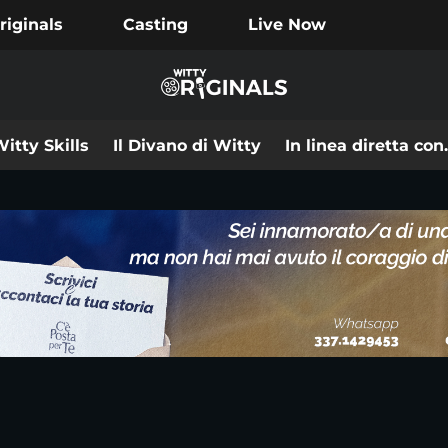
riginals
Casting
Live Now
itty Skills
Il Divano di Witty
In linea diretta co