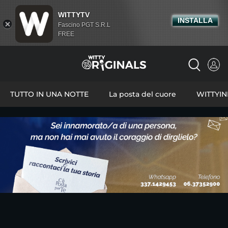
WITTYTV
INSTALLA
Fascino PGT S.R.L
FREE
TUTTO IN UNA NOTTE
La posta del cuore
WITTYI