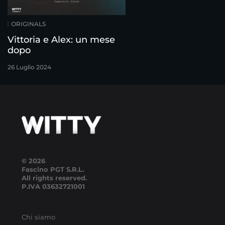
ORIGINALS
Vittoria e Alex: un mese
dopo
26 Luglio 2024
© 2026
Fascino PGT S.R.L.
All rights reserved.
P.IVA
03632721001
Chi siamo