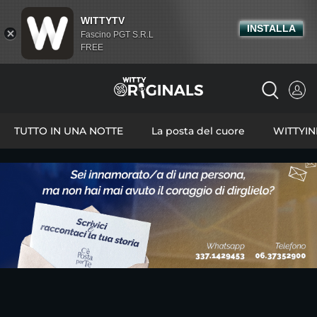
WITTYTV
INSTALLA
Fascino PGT S.R.L
FREE
TUTTO IN UNA NOTTE
La posta del cuore
WITTYI