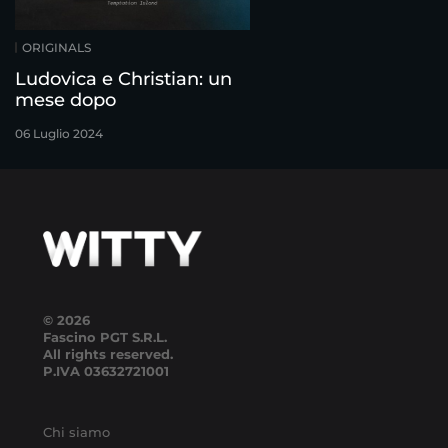
ORIGINALS
Ludovica e Christian: un
mese dopo
06 Luglio 2024
© 2026
Fascino PGT S.R.L.
All rights reserved.
P.IVA
03632721001
Chi siamo