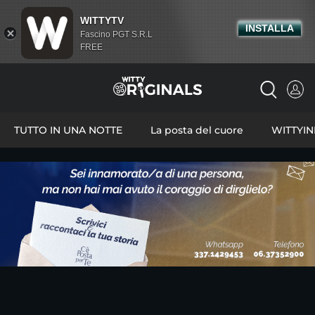
WITTYTV
INSTALLA
Fascino PGT S.R.L
FREE
TUTTO IN UNA NOTTE
La posta del cuore
WITTYI