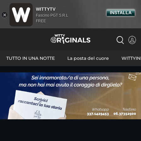
WITTYTV
INSTALLA
Fascino PGT S.R.L
FREE
TUTTO IN UNA NOTTE
La posta del cuore
WITTYI