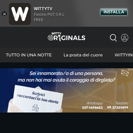
WITTYTV
INSTALLA
Fascino PGT S.R.L
FREE
TUTTO IN UNA NOTTE
La posta del cuore
WITTYI