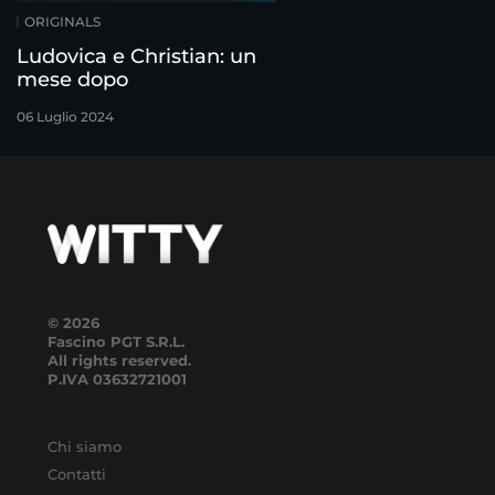
ORIGINALS
Ludovica e Christian: un
mese dopo
06 Luglio 2024
© 2026
Fascino PGT S.R.L.
All rights reserved.
P.IVA
03632721001
Chi siamo
Contatti