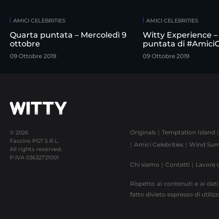
AMICI CELEBRITIES
AMICI CELEBRITIES
Quarta puntata – Mercoledì 9
Witty Experience –
ottobre
puntata di #AmiciC
09 Ottobre 2019
09 Ottobre 2019
Originals
Temptation Island
© 2026
Fascino PGT S.R.L.
Amici Celebrities
Wind Sum
All rights reserved.
P.IVA
03632721001
Chi siamo
Contatti
Lavora 
Rispetto ai contenuti e ai dati
fatto divieto espresso di utili