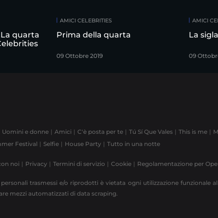
AMICI CELEBRITIES
AMICI CE
 La quarta
Prima della quarta
La sigl
elebrities
09 Ottobre 2019
09 Ottobr
Uomini e donne
Amici
C'è posta per te
Tú Sí Que Vales
This is me
M
mer Festival
Selfie
House Party
Tutto in una notte
con noi
Privacy
Termini di servizio
Cookie
Regolamentazione per Op
 personali trasmessi e/o riprodotti è vietata ogni utilizzazione funzionale all
zzare mezzi automatizzati di data scraping.