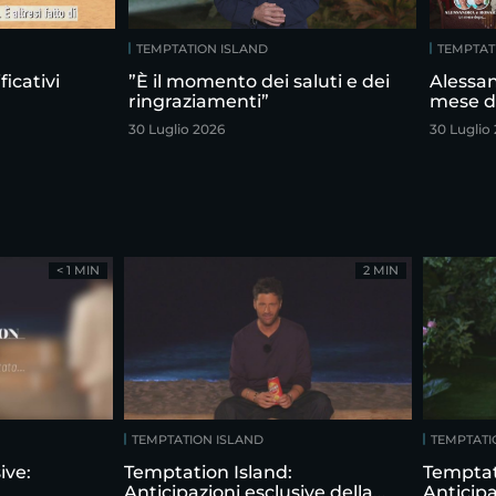
TEMPTATION ISLAND
TEMPTAT
icativi
”È il momento dei saluti e dei
Alessan
ringraziamenti”
mese 
30 Luglio 2026
30 Luglio
< 1 MIN
2 MIN
TEMPTATION ISLAND
TEMPTATI
ive:
Temptation Island:
Temptat
Anticipazioni esclusive della
Anticipa