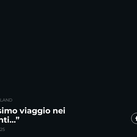
SLAND
simo viaggio nei
nti…”
025