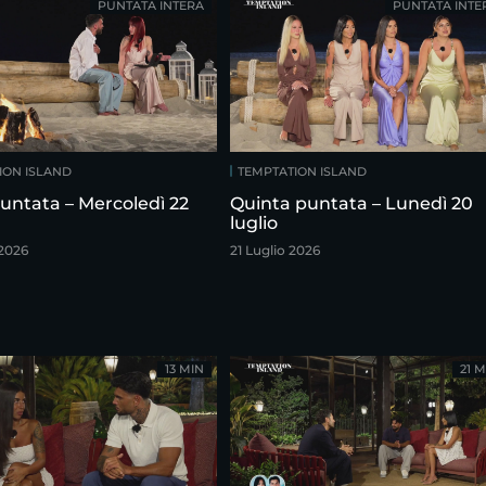
PUNTATA INTERA
PUNTATA INTE
ION ISLAND
TEMPTATION ISLAND
untata – Mercoledì 22
Quinta puntata – Lunedì 20
luglio
 2026
21 Luglio 2026
13 MIN
21 M