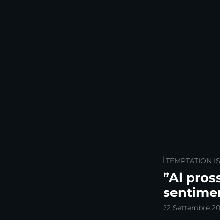
TEMPTATION I
”Al pros
sentime
22 Settembre 2