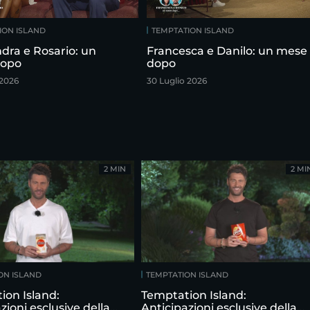
ION ISLAND
TEMPTATION ISLAND
dra e Rosario: un
Francesca e Danilo: un mese
dopo
dopo
 2026
30 Luglio 2026
2 MIN
2 MI
ON ISLAND
TEMPTATION ISLAND
ion Island:
Temptation Island:
zioni esclusive della
Anticipazioni esclusive della