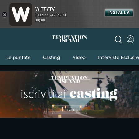
WITTYTV
INSTALLA
Fascino PGT S.R.L
FREE
Le puntate
Casting
Video
Interviste Esclusiv