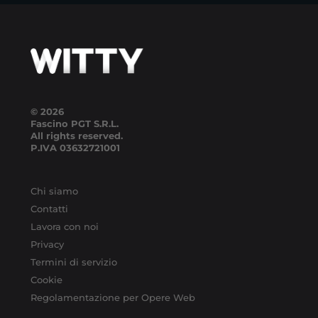
© 2026
Fascino PGT S.R.L.
All rights reserved.
P.IVA
03632721001
Chi siamo
Contatti
Lavora con noi
Privacy
Termini di servizio
Cookie
Regolamentazione per Opere Web