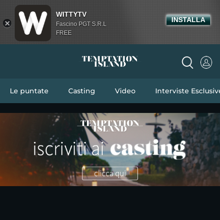
WITTYTV
INSTALLA
Fascino PGT S.R.L
FREE
Le puntate
Casting
Video
Interviste Esclusiv