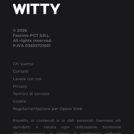
© 2026
Fascino PGT S.R.L.
All rights reserved.
P.IVA
03632721001
Chi siamo
Contatti
Lavora con noi
Privacy
Termini di servizio
Cookie
Regolamentazione per Opere Web
Rispetto ai contenuti e ai dati personali trasmessi e/o
riprodotti è vietata ogni utilizzazione funzionale
all’addestramento di sistemi di intelligenza artificiale