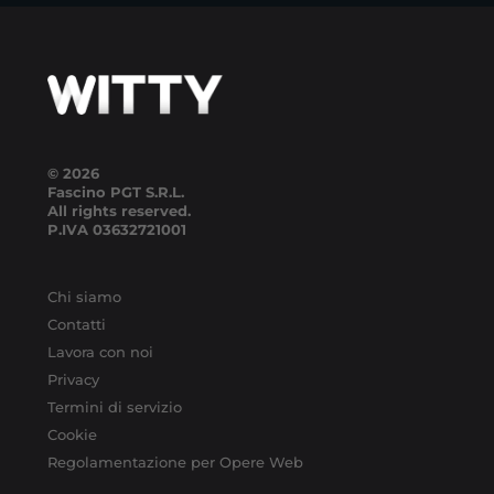
© 2026
Fascino PGT S.R.L.
All rights reserved.
P.IVA
03632721001
Chi siamo
Contatti
Lavora con noi
Privacy
Termini di servizio
Cookie
Regolamentazione per Opere Web