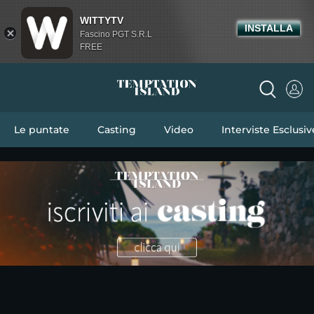
WITTYTV
INSTALLA
Fascino PGT S.R.L
FREE
Le puntate
Casting
Video
Interviste Esclusiv