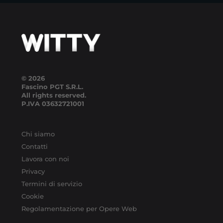
© 2026
Fascino PGT S.R.L.
All rights reserved.
P.IVA
03632721001
Chi siamo
Contatti
Lavora con noi
Privacy
Termini di servizio
Cookie
Regolamentazione per Opere Web