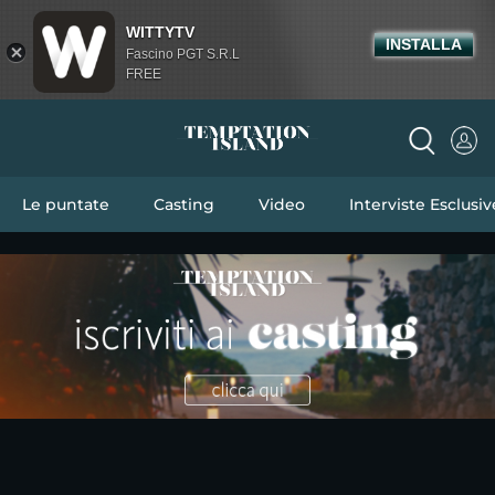
WITTYTV
INSTALLA
Fascino PGT S.R.L
FREE
Le puntate
Casting
Video
Interviste Esclusiv