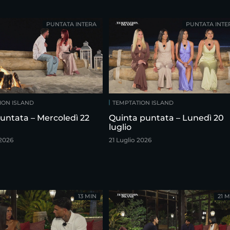
PUNTATA INTERA
PUNTATA INTE
ION ISLAND
TEMPTATION ISLAND
untata – Mercoledì 22
Quinta puntata – Lunedì 20
luglio
 2026
21 Luglio 2026
13 MIN
21 M