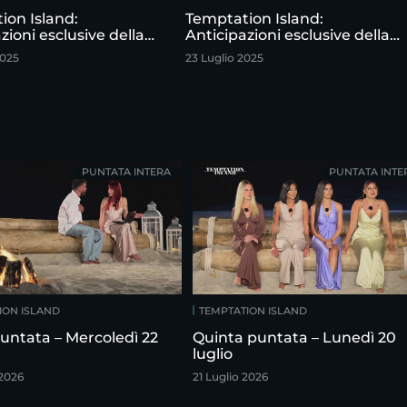
ion Island:
Temptation Island:
zioni esclusive della
Anticipazioni esclusive della
puntata
quarta puntata
2025
23 Luglio 2025
PUNTATA INTERA
PUNTATA INTE
ION ISLAND
TEMPTATION ISLAND
untata – Mercoledì 22
Quinta puntata – Lunedì 20
luglio
 2026
21 Luglio 2026