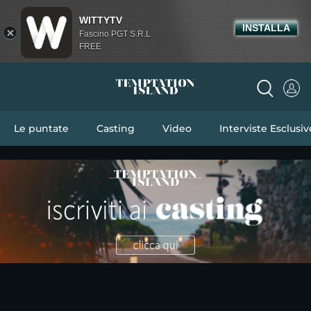
WITTYTV
INSTALLA
Fascino PGT S.R.L
FREE
Le puntate
Casting
Video
Interviste Esclusiv