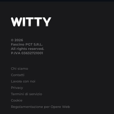
© 2026
Fascino PGT S.R.L.
All rights reserved.
P.IVA
03632721001
Chi siamo
Contatti
Lavora con noi
Privacy
Termini di servizio
Cookie
Regolamentazione per Opere Web