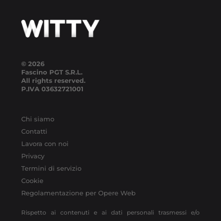
© 2026
Fascino PGT S.R.L.
All rights reserved.
P.IVA
03632721001
Chi siamo
Contatti
Lavora con noi
Privacy
Termini di servizio
Cookie
Regolamentazione per Opere Web
Rispetto ai contenuti e ai dati personali trasmessi e/o