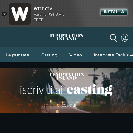
WITTYTV
INSTALLA
Fascino PGT S.R.L
FREE
Le puntate
Casting
Video
Interviste Esclusiv