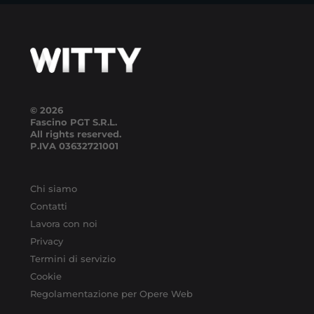
© 2026
Fascino PGT S.R.L.
All rights reserved.
P.IVA
03632721001
Chi siamo
Contatti
Lavora con noi
Privacy
Termini di servizio
Cookie
Regolamentazione per Opere Web