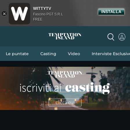
WITTYTV
INSTALLA
Fascino PGT S.R.L
FREE
Le puntate
Casting
Video
Interviste Esclusiv