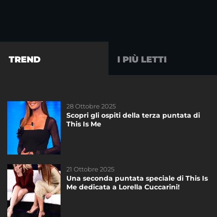
TREND
I PIÙ LETTI
28 Ottobre 2025
26 Novembre 2024
Scopri gli ospiti della terza puntata di
Scopri gli ospiti della seconda puntata
This Is Me
di #ThisIsMe
21 Ottobre 2025
03 Dicembre 2024
Una seconda puntata speciale di This Is
Scopri gli ospiti dell’ultima puntata di
Me dedicata a Lorella Cuccarini!
#ThisIsMe