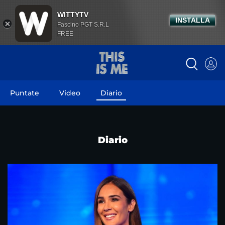
WITTYTV
INSTALLA
Fascino PGT S.R.L
FREE
Puntate
Video
Diario
Diario