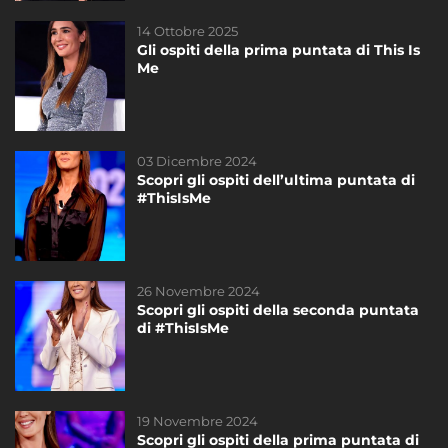
14 Ottobre 2025
19 Novembre 2024
Gli ospiti della prima puntata di This Is
Scopri gli ospiti della prima puntata di
Me
#ThisIsMe
03 Dicembre 2024
14 Ottobre 2025
Scopri gli ospiti dell’ultima puntata di
Gli ospiti della prima puntata di This Is
#ThisIsMe
Me
26 Novembre 2024
08 Novembre 2024
Scopri gli ospiti della seconda puntata
Da Mercoledì 20 Novembre: This is me
di #ThisIsMe
19 Novembre 2024
21 Ottobre 2025
Scopri gli ospiti della prima puntata di
Una seconda puntata speciale di This Is