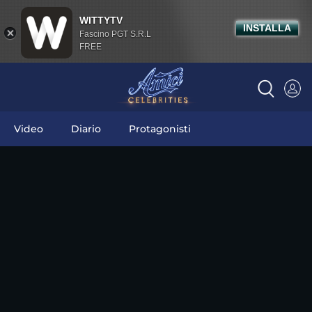
WITTYTV
INSTALLA
Fascino PGT S.R.L
FREE
Video
Diario
Protagonisti