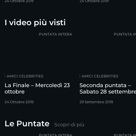
24 Ottobre 2019
24 Ottobre 2019
I video più visti
PUNTATA INTERA
PUNTATA I
AMICI CELEBRITIES
AMICI CELEBRITIES
La Finale – Mercoledì 23
Seconda puntata –
ottobre
Sabato 28 settembr
24 Ottobre 2019
29 Settembre 2019
Le Puntate
Scopri di più
PUNTATA INTERA
PUNTATA I