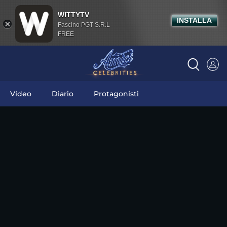
WITTYTV
INSTALLA
Fascino PGT S.R.L
FREE
Video
Diario
Protagonisti