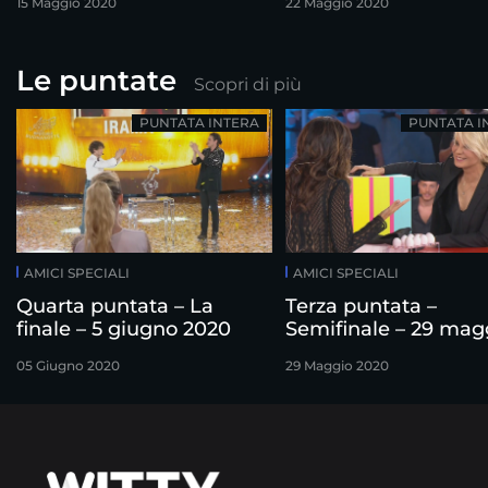
15 Maggio 2020
22 Maggio 2020
Le puntate
Scopri di più
PUNTATA INTERA
PUNTATA I
AMICI SPECIALI
AMICI SPECIALI
Quarta puntata – La
Terza puntata –
finale – 5 giugno 2020
Semifinale – 29 mag
2020
05 Giugno 2020
29 Maggio 2020