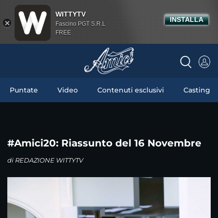
WITTYTV
INSTALLA
Fascino PGT S.R.L
FREE
Puntate
Video
Contenuti esclusivi
Casting
#Amici20: Riassunto del 16 Novembre
di
REDAZIONE WITTYTV