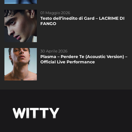
DAYTIME
01 Maggio 2026
14 Maggio 2025
Testo dell’inedito di Gard – LACRIME DI
La finale di #Amici24 – Televoto!
FANGO
30 Aprile 2026
19 Dicembre 2020
Plasma – Perdere Te (Acoustic Version) –
Riassunto dello speciale del sabato di
Official Live Performance
#Amici20 del 19 Dicembre
DAYTIME