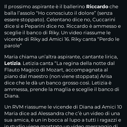
Il prossimo aspirante è il ballerino
Riccardo
che
balla l’assolo “Ho conosciuto il dolore” (senza
essere stoppato). Celentano dice no, Cuccarini
dice sì e Peparini dice no. Riccardo è ammesso e
sceglie il banco di Riky. Un video riassume le
vicende di Riky ad Amici 16. Riky canta “Perdo le
parole”
Maria chiama un’altra aspirante, cantante lirica,
Letizia
. Letizia canta “La regina della notte dal
Flauto Magico di Mozart, accompagnata al
piano dal maestro (non viene stoppata) Arisa
dice che le dà un banco grosso così. Letizia è
ammessa, prende la maglia e sceglie il banco di
Diana.
Un RVM riassume le vicende di Diana ad Amici 10
Maria dice ad Alessandra che c’è un video di una
sua amica, è un in bocca al lupo a tutti i ragazzi e
in studio viene mostrato un video messaggio di