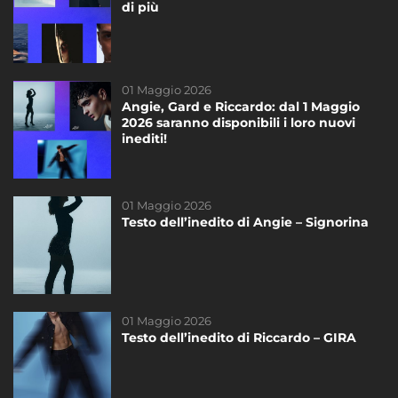
di più
“Casa”
DAYTIME
01 Maggio 2026
27 Gennaio 2026
Angie, Gard e Riccardo: dal 1 Maggio
I nuovi inediti dei cantanti di #Amici25:
2026 saranno disponibili i loro nuovi
ascoltali ora!
inediti!
01 Maggio 2026
14 Marzo 2023
Testo dell’inedito di Angie – Signorina
Testo dell’inedito di Federica – Scivola
DAYTIME
01 Maggio 2026
21 Novembre 2020
Testo dell’inedito di Riccardo – GIRA
Riassunto dello Speciale di sabato del
21/11