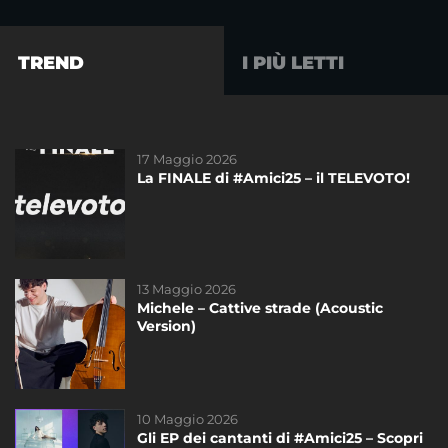
TREND
I PIÙ LETTI
17 Maggio 2026
01 Giugno 2023
La FINALE di #Amici25 – il TELEVOTO!
L’11 Giugno 2023 il concerto esclusivo dei
ragazzi di #Amici22!
13 Maggio 2026
14 Novembre 2020
Michele – Cattive strade (Acoustic
Freddy è sponsor tecnico di #Amici20!
Version)
10 Maggio 2026
23 Gennaio 2019
Gli EP dei cantanti di #Amici25 – Scopri
Testo dell’inedito di Giordana Angi