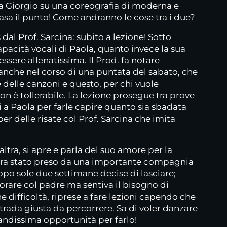
 a Giorgio su una coreografia di moderna e
casa il punto! Come andranno le cose tra i due?
dal Prof. Sarcina: subito a lezione! Sotto
apacità vocali di Paola, quanto invece la sua
ere allenatissima. Il Prod. fa notare
 anche nel corso di una puntata del sabato, che
 delle canzoni e questo, per chi vuole
non è tollerabile. La lezione prosegue tra prove
a Paola per farle capire quanto sia sbadata
per delle risate col Prof. Sarcina che imita
altra, si apre e parla del suo amore per la
era stato preso da una importante compagnia
po sole due settimane decise di lasciare;
vorare col padre ma sentiva il bisogno di
e difficoltà, riprese a fare lezioni capendo che
trada giusta da percorrere. Sa di voler danzare
ndissima opportunità per farlo!