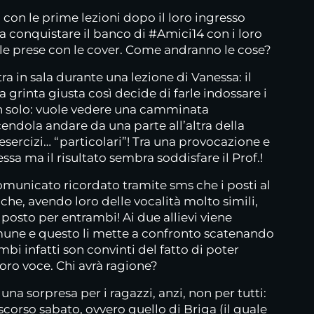
 con le prime lezioni dopo il loro ingresso
 a conquistare il banco di #Amici14 con i loro
alle prese con le cover. Come andranno le cose?
a in sala durante una lezione di Vanessa: il
la grinta giusta così decide di farle indossare i
n solo: vuole vedere una camminata
acendola andare da una parte all’altra della
esercizi… “particolari”! Tra una provocazione e
ssa ma il risultato sembra soddisfare il Prof.!
municato ricordato tramite sms che i posti al
che, avendo loro delle vocalità molto simili,
posto per entrambi! Ai due allievi viene
une e questo li mette a confronto scatenando
 infatti son convinti del fatto di poter
 loro voce. Chi avrà ragione?
una sorpresa per i ragazzi, anzi, non per tutti:
 scorso sabato, ovvero quello di Briga (il quale