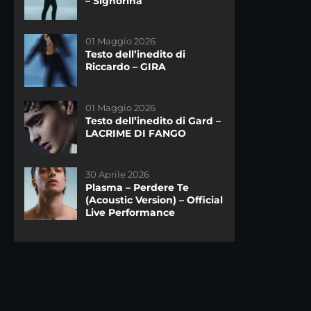
– Signorina
DAYTIME
21 Novembre 2020
01 Maggio 2026
Riassunto dello Speciale di
Testo dell’inedito di
sabato del 21/11
Riccardo – GIRA
DAYTIME
14 Maggio 2025
01 Maggio 2026
La finale di #Amici24 –
Testo dell’inedito di Gard –
Televoto!
LACRIME DI FANGO
19 Dicembre 2020
30 Aprile 2026
Riassunto dello speciale
Plasma – Perdere Te
del sabato di #Amici20 del
(Acoustic Version) – Official
19 Dicembre
DAYTIME
Live Performance