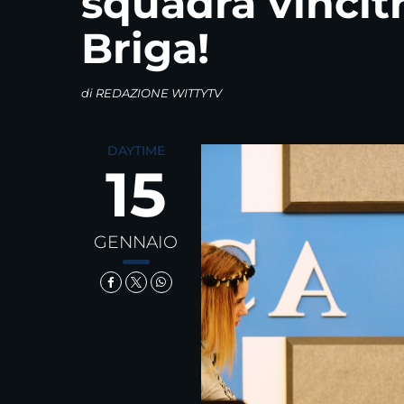
squadra vincitr
Briga!
di
REDAZIONE WITTYTV
DAYTIME
15
GENNAIO