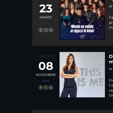
23
d
MARZO
Fa
pr
ma
D
DAYTIME
08
m
d
NOVEMBRE
Da
Ca
ra
Sil