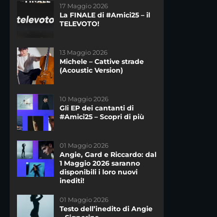
17 Maggio 2026
01 Giugno 2023
La FINALE di #Amici25 – il
L’11 Giugno 2023 il concerto
TELEVOTO!
esclusivo dei ragazzi di
#Amici22!
13 Maggio 2026
14 Novembre 2020
Michele – Cattive strade
Freddy è sponsor tecnico
(Acoustic Version)
di #Amici20!
10 Maggio 2026
23 Gennaio 2019
Gli EP dei cantanti di
Testo dell’inedito di
#Amici25 – Scopri di più
Giordana Angi “Casa”
DAYTIME
01 Maggio 2026
27 Gennaio 2026
Angie, Gard e Riccardo: dal
I nuovi inediti dei cantanti
1 Maggio 2026 saranno
di #Amici25: ascoltali ora!
disponibili i loro nuovi
inediti!
14 Marzo 2023
01 Maggio 2026
Testo dell’inedito di
Testo dell’inedito di Angie
Federica – Scivola