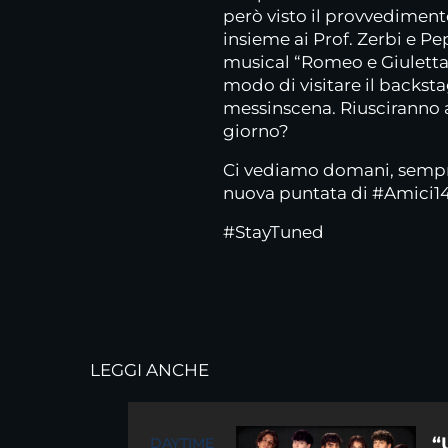
però visto il provvediment
insieme ai Prof. Zerbi e Pe
musical “Romeo e Giuletta
modo di visitare il backstag
messinscena. Riusciranno a
giorno?
Ci vediamo domani, sempre 
nuova puntata di #Amici14
#StayTuned
LEGGI ANCHE
“
DAYTIME