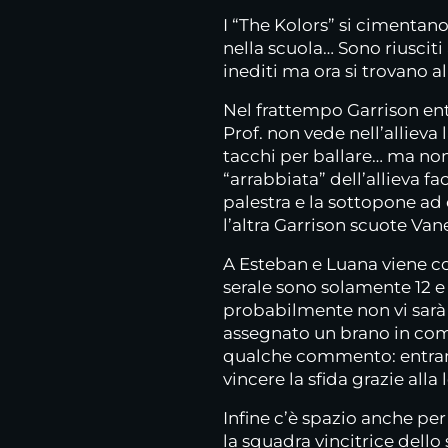
I “The Kolors” si cimentano
nella scuola… Sono riusciti
inediti ma ora si trovano 
Nel frattempo Garrison entr
Prof. non vede nell’allieva 
tacchi per ballare… ma no
“arrabbiata” dell’allieva f
palestra e la sottopone ad 
l’altra Garrison scuote Vane
A Esteban e Luana viene co
serale sono solamente 12 e 
probabilmente non vi sarà 
assegnato un brano in com
qualche commento: entrambi
vincere la sfida grazie alla
Infine c’è spazio anche per 
la squadra vincitrice dello