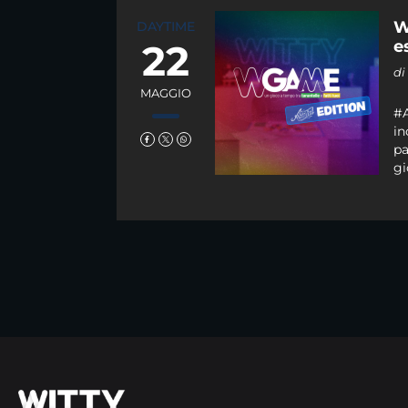
W
DAYTIME
22
e
d
MAGGIO
#A
in
pa
gi