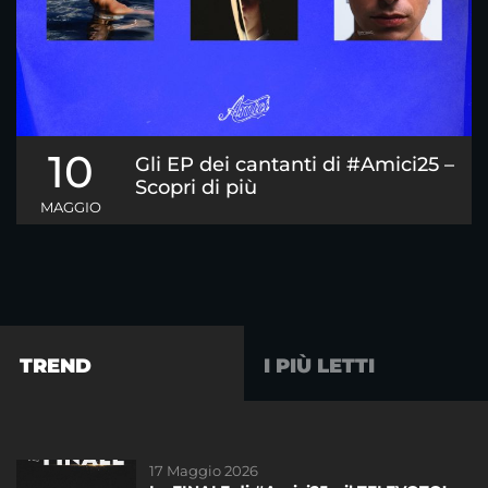
10
Gli EP dei cantanti di #Amici25 –
Scopri di più
MAGGIO
TREND
I PIÙ LETTI
17 Maggio 2026
01 Giugno 2023