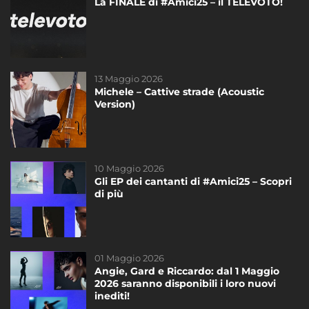
La FINALE di #Amici25 – il TELEVOTO!
L’11 Giugno 2023 il concerto esclusivo dei
ragazzi di #Amici22!
13 Maggio 2026
14 Novembre 2020
Michele – Cattive strade (Acoustic
Freddy è sponsor tecnico di #Amici20!
Version)
10 Maggio 2026
23 Gennaio 2019
Gli EP dei cantanti di #Amici25 – Scopri
Testo dell’inedito di Giordana Angi
di più
“Casa”
DAYTIME
01 Maggio 2026
27 Gennaio 2026
Angie, Gard e Riccardo: dal 1 Maggio
I nuovi inediti dei cantanti di #Amici25:
2026 saranno disponibili i loro nuovi
ascoltali ora!
inediti!