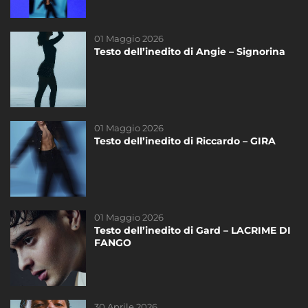
01 Maggio 2026
14 Marzo 2023
Testo dell’inedito di Angie – Signorina
Testo dell’inedito di Federica – Scivola
DAYTIME
01 Maggio 2026
21 Novembre 2020
Testo dell’inedito di Riccardo – GIRA
Riassunto dello Speciale di sabato del
21/11
DAYTIME
01 Maggio 2026
14 Maggio 2025
Testo dell’inedito di Gard – LACRIME DI
La finale di #Amici24 – Televoto!
FANGO
30 Aprile 2026
19 Dicembre 2020