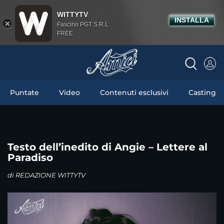
WITTYTV
INSTALLA
Fascino PGT S.R.L
FREE
Puntate
Video
Contenuti esclusivi
Casting
Testo dell’inedito di Angie – Lettere al
Paradiso
di
REDAZIONE WITTYTV