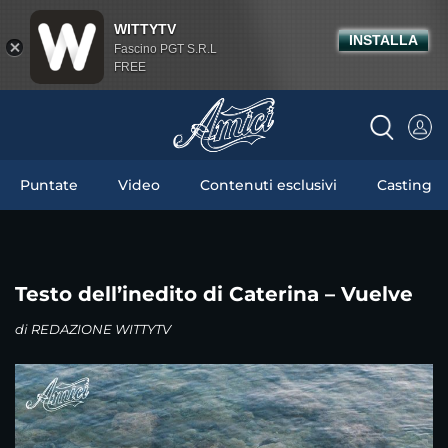
WITTYTV
INSTALLA
Fascino PGT S.R.L
FREE
Puntate
Video
Contenuti esclusivi
Casting
Testo dell’inedito di Caterina – Vuelve
di
REDAZIONE WITTYTV