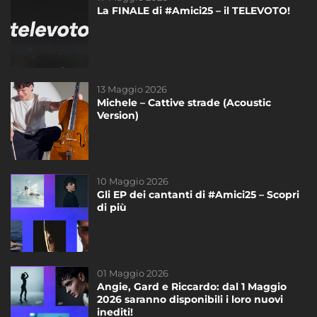
La FINALE di #Amici25 – il TELEVOTO!
L’11 Giugno 2023 il concerto esclusivo dei
ragazzi di #Amici22!
13 Maggio 2026
14 Novembre 2020
Michele – Cattive strade (Acoustic
Freddy è sponsor tecnico di #Amici20!
Version)
10 Maggio 2026
23 Gennaio 2019
Gli EP dei cantanti di #Amici25 – Scopri
Testo dell’inedito di Giordana Angi
di più
“Casa”
DAYTIME
01 Maggio 2026
27 Gennaio 2026
Angie, Gard e Riccardo: dal 1 Maggio
I nuovi inediti dei cantanti di #Amici25:
2026 saranno disponibili i loro nuovi
ascoltali ora!
inediti!