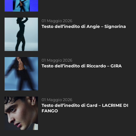
01 Maggio 2026
14 Marzo 2023
Testo dell’inedito di Angie – Signorina
Testo dell’inedito di Federica – Scivola
DAYTIME
01 Maggio 2026
21 Novembre 2020
Testo dell’inedito di Riccardo – GIRA
Riassunto dello Speciale di sabato del
21/11
DAYTIME
01 Maggio 2026
14 Maggio 2025
Testo dell’inedito di Gard – LACRIME DI
La finale di #Amici24 – Televoto!
FANGO