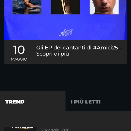
10
Gli EP dei cantanti di #Amici25 –
Scopri di più
MAGGIO
TREND
I PIÙ LETTI
17 Maggio 2026
01 Giugno 2023