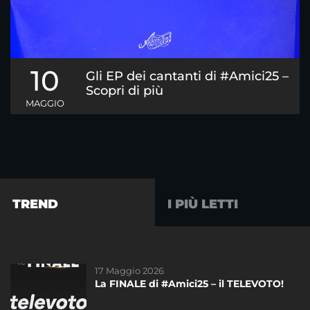
10
Gli EP dei cantanti di #Amici25 –
Scopri di più
MAGGIO
TREND
I PIÙ LETTI
17 Maggio 2026
01 Giugno 2023
La FINALE di #Amici25 – il TELEVOTO!
L’11 Giugno 2023 il concerto esclusivo dei
ragazzi di #Amici22!