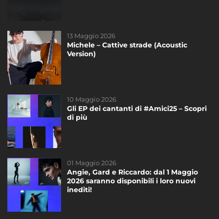
13 Maggio 2026
14 Novembre 2020
Michele – Cattive strade (Acoustic
Freddy è sponsor tecnico di #Amici20!
Version)
10 Maggio 2026
27 Gennaio 2026
Gli EP dei cantanti di #Amici25 – Scopri
I nuovi inediti dei cantanti di #Amici25:
di più
ascoltali ora!
01 Maggio 2026
23 Gennaio 2019
Angie, Gard e Riccardo: dal 1 Maggio
Testo dell’inedito di Giordana Angi
2026 saranno disponibili i loro nuovi
“Casa”
inediti!
DAYTIME