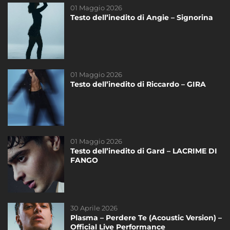
01 Maggio 2026
14 Marzo 2023
Testo dell’inedito di Angie – Signorina
Testo dell’inedito di Federica – Scivola
DAYTIME
01 Maggio 2026
21 Novembre 2020
Testo dell’inedito di Riccardo – GIRA
Riassunto dello Speciale di sabato del
21/11
DAYTIME
01 Maggio 2026
14 Maggio 2025
Testo dell’inedito di Gard – LACRIME DI
La finale di #Amici24 – Televoto!
FANGO
30 Aprile 2026
19 Dicembre 2020
Plasma – Perdere Te (Acoustic Version) –
Riassunto dello speciale del sabato di
Official Live Performance
#Amici20 del 19 Dicembre