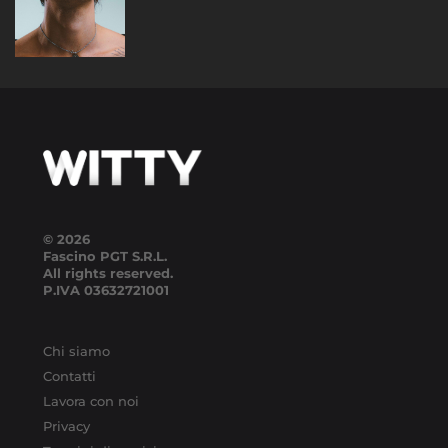
DAYTIME
© 2026
Fascino PGT S.R.L.
All rights reserved.
P.IVA
03632721001
Chi siamo
Contatti
Lavora con noi
Privacy