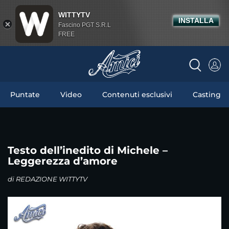
WITTYTV
INSTALLA
Fascino PGT S.R.L
FREE
Puntate
Video
Contenuti esclusivi
Casting
Testo dell’inedito di Michele –
Leggerezza d’amore
di
REDAZIONE WITTYTV