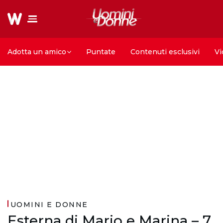
Adotta un amico
Puntate
Contenuti esclusivi
Vi
UOMINI E DONNE
Esterna di Mario e Marina – 7