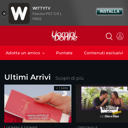
WITTYTV
INSTALLA
Fascino PGT S.R.L
FREE
Adotta un amico
Puntate
Contenuti esclusivi
Ultimi Arrivi
Scopri di più
< 1 MIN
UOMINI E DONNE
ORIGINALS