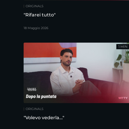
ORIGINALS
"Rifarei tutto"
18 Maggio 2026
1 MIN
ORIGINALS
"Volevo vederla..."