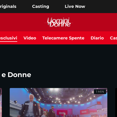
riginals
Casting
Live Now
sclusivi
Video
Telecamere Spente
Diario
Cas
i e Donne
1 MIN