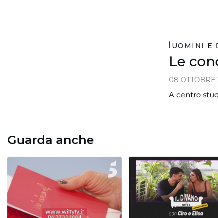
UOMINI E
Le con
08 OTTOBRE 
A centro stud
Guarda anche