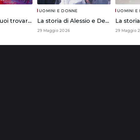
UOMINI E DONNE
UOMINI E
Se anche tu vuoi trovare l’anima gemella
La storia di Alessio e Debora
29 Maggio 2026
29 Maggio 