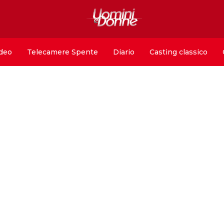
deo
Telecamere Spente
Diario
Casting classico