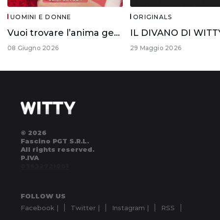
UOMINI E DONNE
ORIGINALS
Vuoi trovare l’anima gemella?
08 Giugno 2026
29 Maggio 2026
© 2026
Fascino PGT S.R.L.
All rights reserved.
P.IVA
03632721001
FOLLOW US
Facebook |
Twitter |
Instagram |
RSS