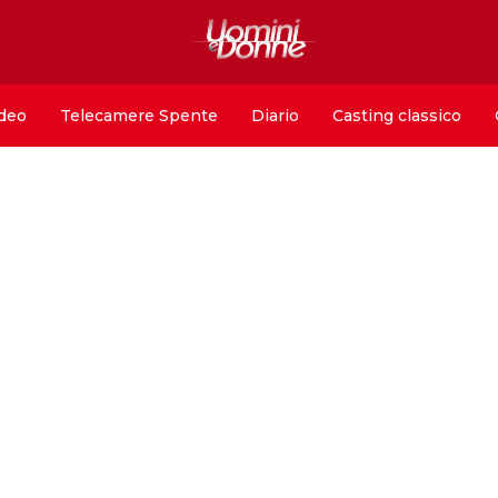
deo
Telecamere Spente
Diario
Casting classico