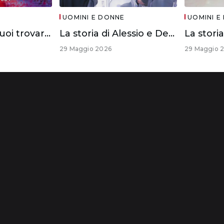
UOMINI E DONNE
UOMINI E
Se anche tu vuoi trovare l’anima gemella
La storia di Alessio e Debora
29 Maggio 2026
29 Maggio 