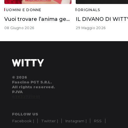
UOMINI E DONNE
ORIGINALS
Vuoi trovare l’anima gemella?
08 Giugno 2026
29 Maggio 2026
© 2026
Fascino PGT S.R.L.
All rights reserved.
P.IVA
03632721001
FOLLOW US
Facebook |
Twitter |
Instagram |
RSS