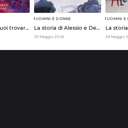
UOMINI E DONNE
UOMINI E
Se anche tu vuoi trovare l’anima gemella
La storia di Alessio e Debora
29 Maggio 2026
29 Maggio 