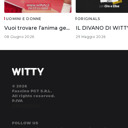
UOMINI E DONNE
ORIGINALS
Vuoi trovare l’anima gemella?
08 Giugno 2026
29 Maggio 2026
© 2026
Fascino PGT S.R.L.
All rights reserved.
P.IVA
03632721001
FOLLOW US