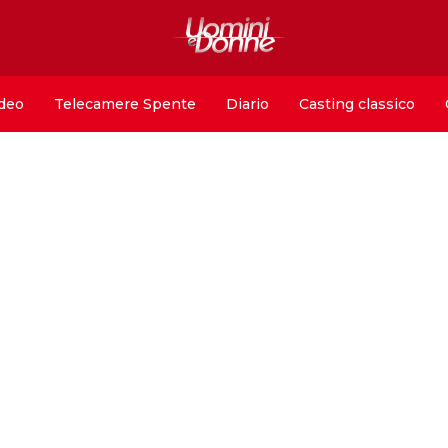
deo
Telecamere Spente
Diario
Casting classico