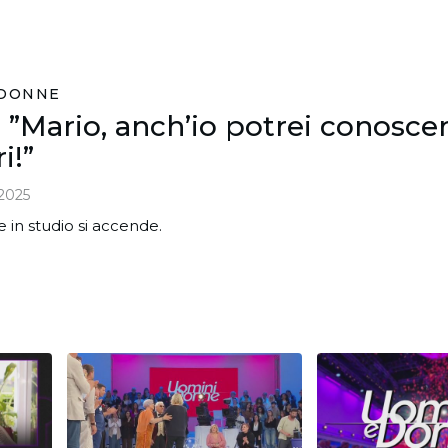
 DONNE
”Mario, anch’io potrei conoscere
i!”
2025
e in studio si accende.