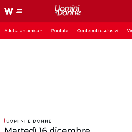
Adotta un amico
Puntate
Contenuti esclusivi
Vi
UOMINI E DONNE
Martedì 16 dicembre