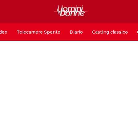
deo
Telecamere Spente
Diario
Casting classico