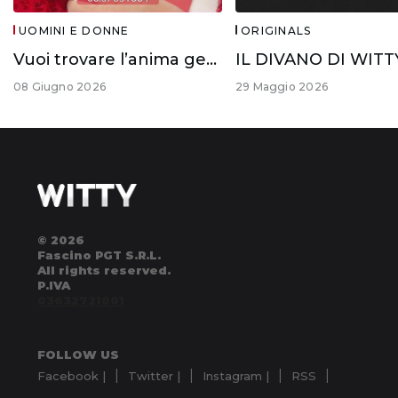
UOMINI E DONNE
ORIGINALS
Vuoi trovare l’anima gemella?
08 Giugno 2026
29 Maggio 2026
© 2026
Fascino PGT S.R.L.
All rights reserved.
P.IVA
03632721001
FOLLOW US
Facebook |
Twitter |
Instagram |
RSS