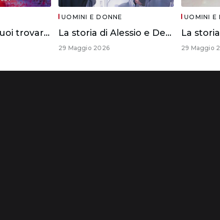
UOMINI E DONNE
UOMINI E
Se anche tu vuoi trovare l’anima gemella
La storia di Alessio e Debora
29 Maggio 2026
29 Maggio 