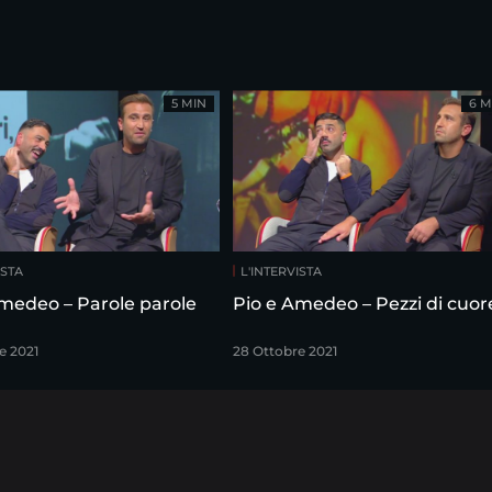
5 MIN
6 M
ISTA
L'INTERVISTA
Pio e Amedeo – Parole parole
Pio e Amedeo – Pezzi di cuo
e 2021
28 Ottobre 2021