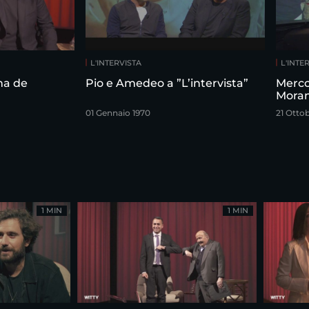
L'INTERVISTA
L'INTE
ma de
Pio e Amedeo a ”L’intervista”
Merco
Moran
01 Gennaio 1970
21 Otto
1 MIN
1 MIN