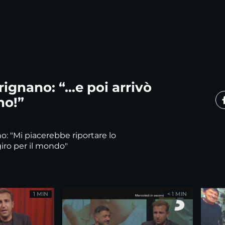
rignano: “…e poi arrivò
no!”
o: "Mi piacerebbe riportare lo
giro per il mondo"
1 MIN
< 1 MIN