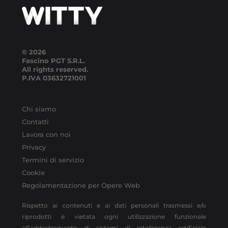
© 2026
Fascino PGT S.R.L.
All rights reserved.
P.IVA
03632721001
Chi siamo
Contatti
Lavora con noi
Privacy
Termini di servizio
Cookie
Regolamentazione per Opere Web
Rispetto ai contenuti e ai dati personali trasmessi e/o
riprodotti è vietata ogni utilizzazione funzionale
all’addestramento di sistemi di intelligenza artificiale