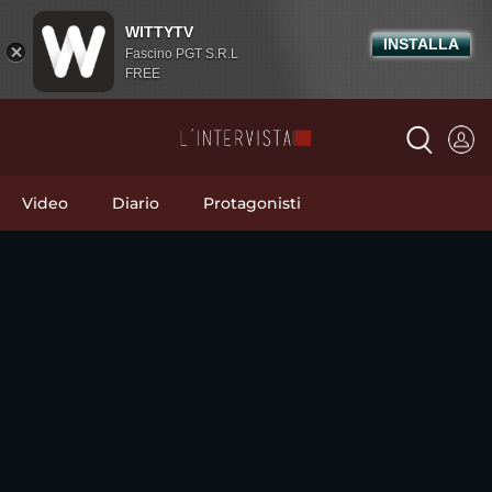
WITTYTV
INSTALLA
Fascino PGT S.R.L
FREE
Video
Diario
Protagonisti