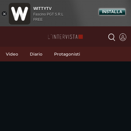
WITTYTV
INSTALLA
Fascino PGT S.R.L
FREE
Video
Diario
Protagonisti