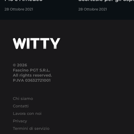
28 Ottobre 2021
28 Ottobre 2021
© 2026
Fascino PGT S.R.L.
All rights reserved.
P.IVA
03632721001
Chi siamo
Contatti
Lavora con noi
Privacy
Termini di servizio