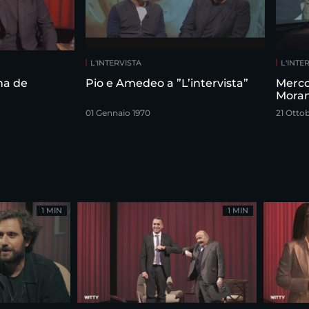
L'INTERVISTA
L'INTE
ma de
Pio e Amedeo a ”L’intervista”
Merco
Moran
01 Gennaio 1970
21 Otto
1 MIN
1 MIN