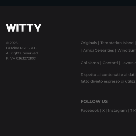
Originals
Temptation Island
© 2026
Fascino PGT S.R.L.
Amici Celebrities
Wind Sum
All rights reserved.
P.IVA
03632721001
Chi siamo
Contatti
Lavora 
Rispetto ai contenuti e ai dati
fatto divieto espresso di utili
FOLLOW US
Facebook |
X |
Instagram |
Tik