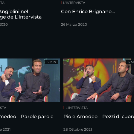
STA
L'INTERVISTA
ngiolini nel
Con Enrico Brignano…
e de L’Intervista
2020
26 Marzo 2020
5 MIN
6 M
ISTA
L'INTERVISTA
Pio e Amedeo – Parole parole
Pio e Amedeo – Pezzi di cuo
e 2021
28 Ottobre 2021