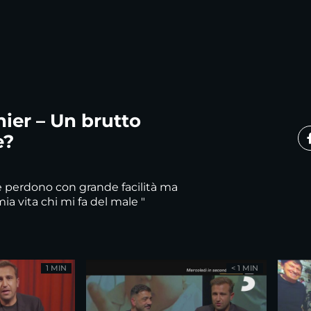
ier – Un brutto
e?
e perdono con grande facilità ma
ia vita chi mi fa del male "
1 MIN
< 1 MIN