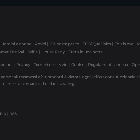
Uomini e donne
Amici
C'è posta per te
Tú Sí Que Vales
This is me
M
mer Festival
Selfie
House Party
Tutto in una notte
con noi
Privacy
Termini di servizio
Cookie
Regolamentazione per Op
 personali trasmessi e/o riprodotti è vietata ogni utilizzazione funzionale all
zzare mezzi automatizzati di data scraping.
Tok |
RSS