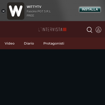
WITTYTV
INSTALLA
Fascino PGT S.R.L
FREE
Video
Diario
Protagonisti