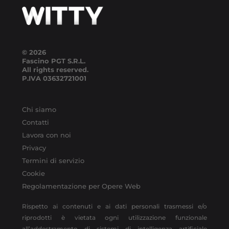
© 2026
Fascino PGT S.R.L.
All rights reserved.
P.IVA
03632721001
Chi siamo
Contatti
Lavora con noi
Privacy
Termini di servizio
Cookie
Regolamentazione per Opere Web
Rispetto ai contenuti e ai dati personali trasmessi e/o
riprodotti è vietata ogni utilizzazione funzionale
all’addestramento di sistemi di intelligenza artificiale