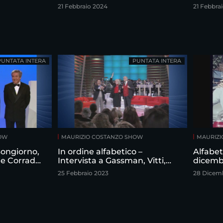
21 Febbraio 2024
21 Febbra
PUNTATA INTERA
PUNTATA INTERA
HOW
MAURIZIO COSTANZO SHOW
MAURIZI
 Bongiorno,
In ordine alfabetico –
Alfabet
 e Corrado
Intervista a Gassman, Vitti,
dicemb
izio
Sordi
25 Febbraio 2023
28 Dicem