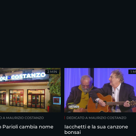
2 MIN
1 M
O A MAURIZIO COSTANZO
DEDICATO A MAURIZIO COSTANZO
ro Parioli cambia nome
Iacchetti e la sua canzone
bonsai