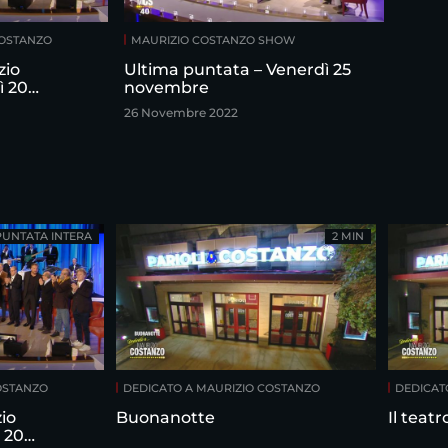
COSTANZO
MAURIZIO COSTANZO SHOW
zio
Ultima puntata – Venerdì 25
ì 20
novembre
26 Novembre 2022
PUNTATA INTERA
2 MIN
OSTANZO
DEDICATO A MAURIZIO COSTANZO
DEDICAT
io
Buonanotte
Il teat
 20