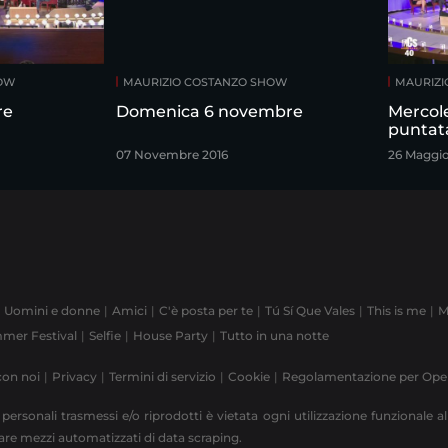
HOW
MAURIZIO COSTANZO SHOW
MAURIZI
re
Domenica 6 novembre
Mercol
puntat
07 Novembre 2016
26 Maggi
Uomini e donne
Amici
C'è posta per te
Tú Sí Que Vales
This is me
M
mer Festival
Selfie
House Party
Tutto in una notte
con noi
Privacy
Termini di servizio
Cookie
Regolamentazione per Op
 personali trasmessi e/o riprodotti è vietata ogni utilizzazione funzionale all
zzare mezzi automatizzati di data scraping.