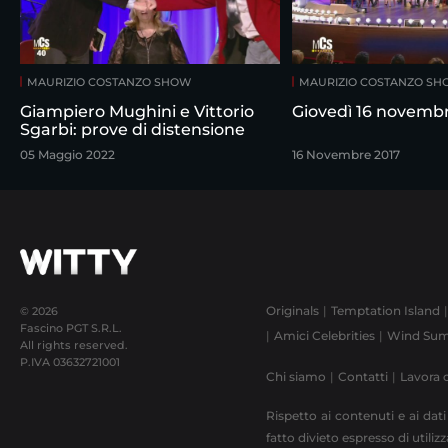
MAURIZIO COSTANZO SHOW
MAURIZIO COSTANZO S
Giampiero Mughini e Vittorio
Giovedì 16 novemb
Sgarbi: prove di distensione
05 Maggio 2022
16 Novembre 2017
Originals
Temptation Island
© 2026
Fascino PGT S.R.L.
Amici Celebrities
Wind Sum
All rights reserved.
P.IVA
03632721001
Chi siamo
Contatti
Lavora 
Rispetto ai contenuti e ai dati
fatto divieto espresso di utili