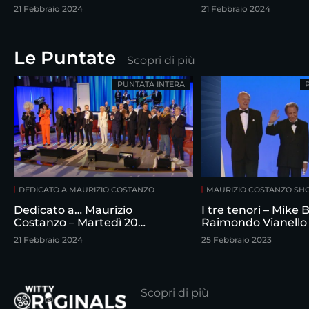
febbraio
21 Febbraio 2024
21 Febbraio 2024
Le Puntate
Scopri di più
PUNTATA INTERA
DEDICATO A MAURIZIO COSTANZO
MAURIZIO COSTANZO S
Dedicato a… Maurizio
I tre tenori – Mike
Costanzo – Martedì 20
Raimondo Vianello
febbraio
intervistati da Maur
21 Febbraio 2024
25 Febbraio 2023
Costanzo
Scopri di più