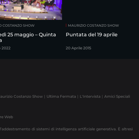
O COSTANZO SHOW
MAURIZIO COSTANZO SHOW
edì 25 maggio – Quinta
Puntata del 19 aprile
a
o 2022
20 Aprile 2015
aurizio Costanzo Show
Ultima Fermata
L'Intervista
Amici Speciali
ere Web
’addestramento di sistemi di intelligenza artificiale generativa. È altresì