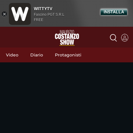
WITTYTV
INSTALLA
Fascino PGT S.R.L
FREE
Video
Diario
Protagonisti