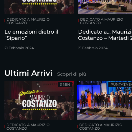
DEDICATO A MAURIZIO
DEDICATO A MAURIZIO
COSTANZO
COSTANZO
Le emozioni dietro il
Dedicato a… Maurizi
“Sipario”
Costanzo – Martedì 
febbraio
21 Febbraio 2024
21 Febbraio 2024
Ultimi Arrivi
Scopri di più
3 MIN
PUNTATA I
DEDICATO A MAURIZIO
DEDICATO A MAURIZIO
COSTANZO
COSTANZO