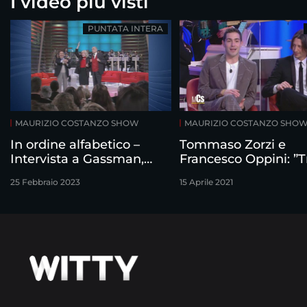
I video più visti
PUNTATA INTERA
MAURIZIO COSTANZO SHOW
MAURIZIO COSTANZO SHO
In ordine alfabetico –
Tommaso Zorzi e
Intervista a Gassman,
Francesco Oppini: ”T
Vitti, Sordi
noi…”
25 Febbraio 2023
15 Aprile 2021