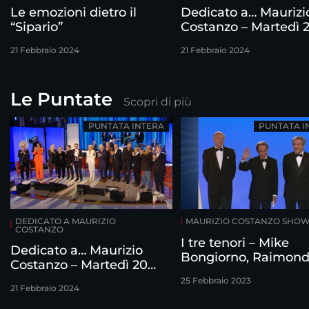
Le emozioni dietro il
Dedicato a… Maurizi
“Sipario”
Costanzo – Martedì 
febbraio
21 Febbraio 2024
21 Febbraio 2024
Le Puntate
Scopri di più
PUNTATA INTERA
PUNTATA I
DEDICATO A MAURIZIO
MAURIZIO COSTANZO SHO
COSTANZO
I tre tenori – Mike
Dedicato a… Maurizio
Bongiorno, Raimon
Costanzo – Martedì 20
Vianello e Corrado
febbraio
25 Febbraio 2023
intervistati da Mauri
21 Febbraio 2024
Costanzo