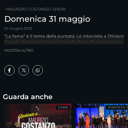
MAURIZIO COSTANZO SHOW
Domenica 31 maggio
01 Giugno 2015
“La fama” è il tema della puntata. Le interviste a Oliviero
Toscani, Fabrizio Corona, Gabriella Ferri, Ornella Vanoni..
MOSTRA ALTRO
Guarda anche
3 MIN
PUNTATA 